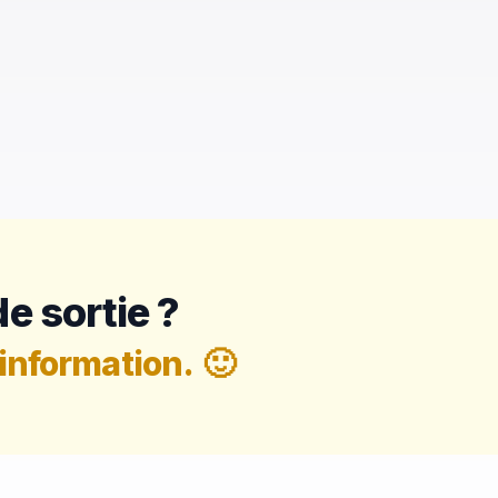
e sortie ?
information.
🙂