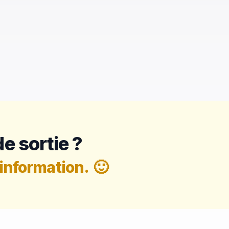
e sortie ?
information.
🙂