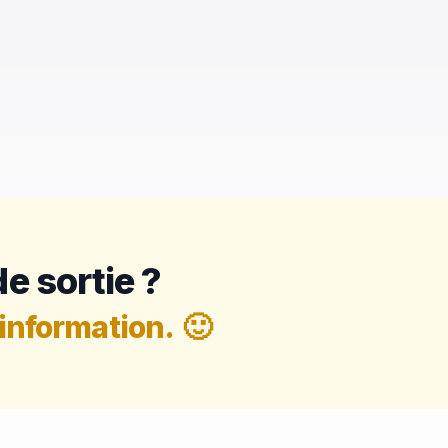
e sortie ?
information.
🙂