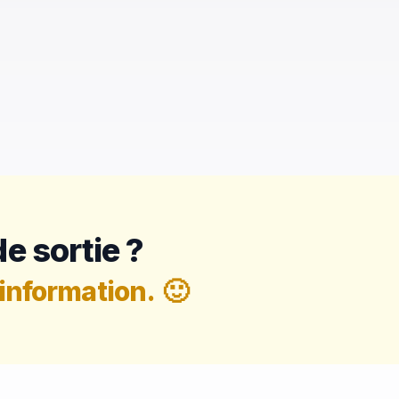
e sortie ?
information.
🙂