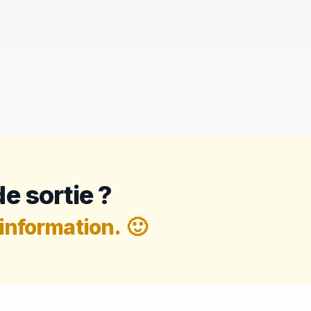
e sortie ?
information.
🙂