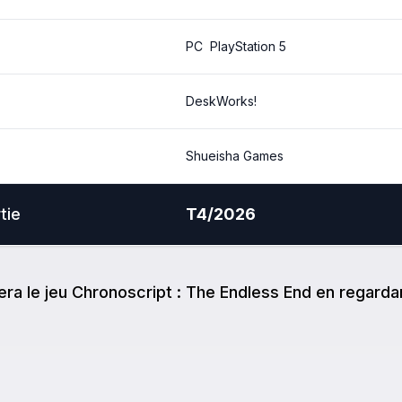
PC
PlayStation 5
DeskWorks!
Shueisha Games
tie
T4/2026
e
ra
le jeu
Chronoscript : The Endless End
en regardan