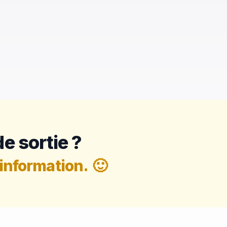
e sortie ?
information.
🙂