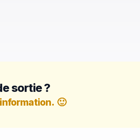
e sortie ?
information.
🙂