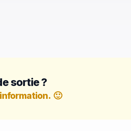
e sortie ?
information.
🙂