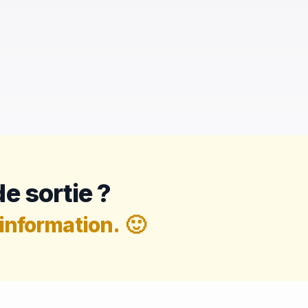
e sortie ?
information.
🙂