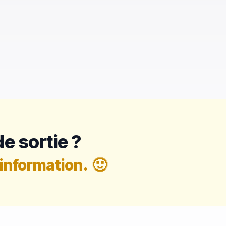
e sortie ?
information.
🙂