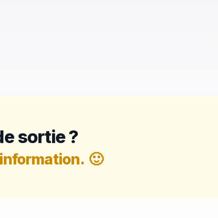
e sortie ?
information.
🙂