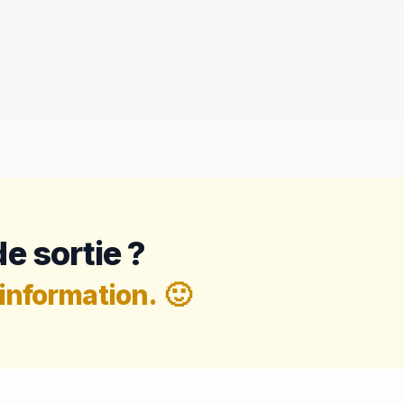
e sortie ?
information.
🙂