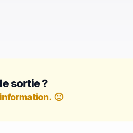
e sortie ?
information.
🙂