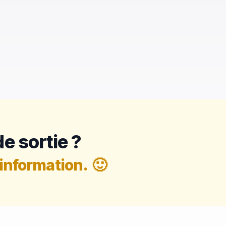
e sortie ?
information.
🙂