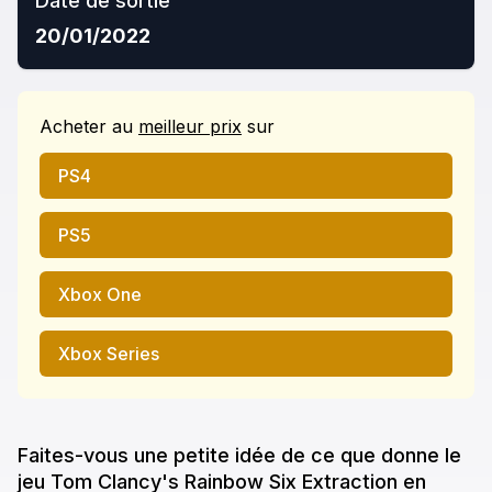
Date de sortie
20/01/2022
Acheter
au
meilleur prix
sur
PS4
PS5
Xbox One
Xbox Series
Faites-vous une petite idée de ce que donne
le
jeu
Tom Clancy's Rainbow Six Extraction
en