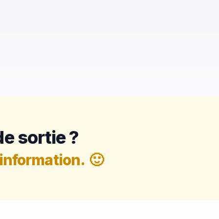
e sortie ?
information.
🙂