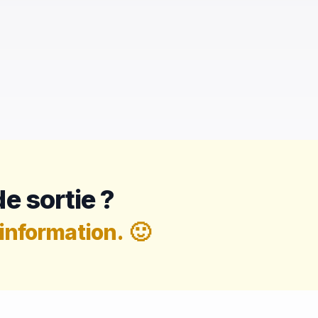
e sortie ?
information.
🙂