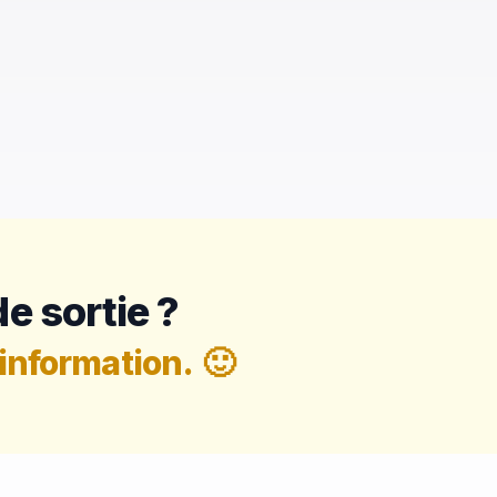
e sortie ?
information.
🙂