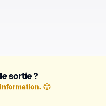
e sortie ?
information.
🙂